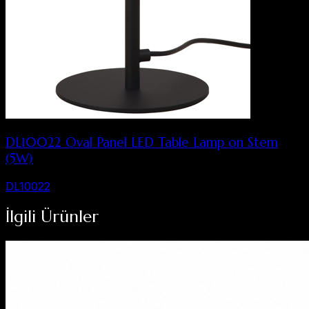
DL10022 Oval Panel LED Table Lamp on Stem
(5W)
DL10022
İlgili Ürünler