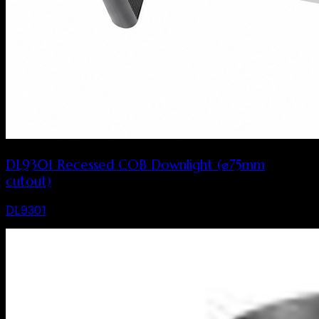
DL9301 Recessed COB Downlight (⌀75mm
cutout)
DL9301