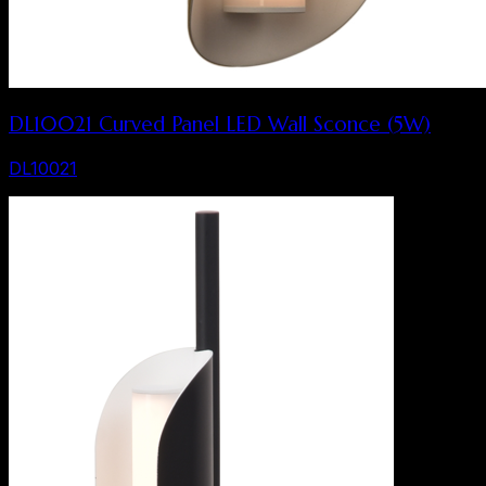
DL10021 Curved Panel LED Wall Sconce (5W)
DL10021