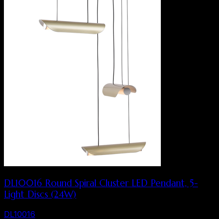
DL10016 Round Spiral Cluster LED Pendant, 5-
Light Discs (24W)
DL10016