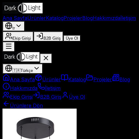
Ana Sayfa
Ürünler
Katalog
Projeler
Blog
Hakkımızda
İletişim
tr
Ekip Girişi
B2B Giriş
Üye Ol
🇹🇷
Türkçe
Ana Sayfa
Ürünler
Katalog
Projeler
Blog
Hakkımızda
İletişim
Ekip Girişi
B2B Giriş
Üye Ol
Ürünlere Dön