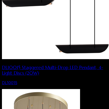
DL10015 Staggered Multi-Drop LED Pendant, 4-
Light Discs (20W)
DL10015