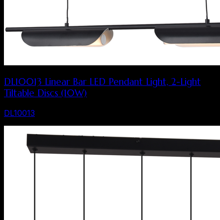
DL10013 Linear Bar LED Pendant Light, 2-Light
Tiltable Discs (10W)
DL10013