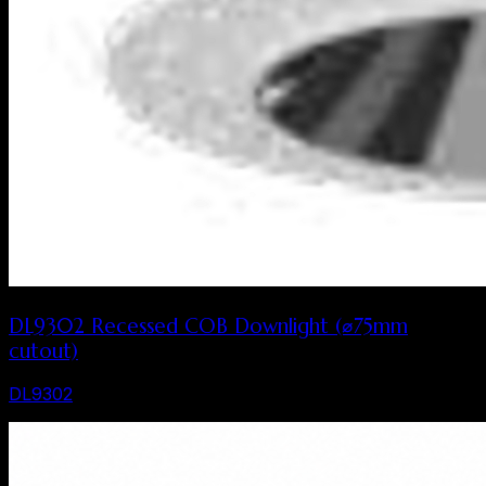
DL9302 Recessed COB Downlight (⌀75mm
cutout)
DL9302