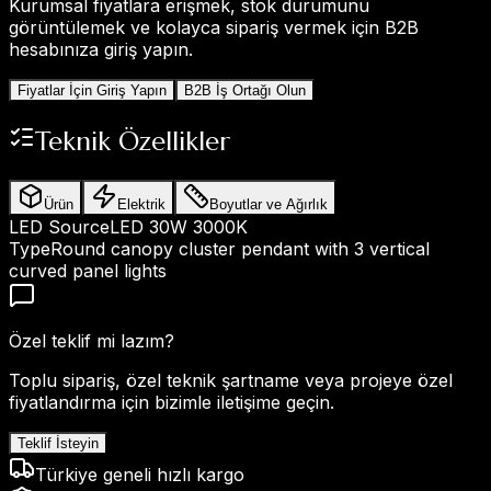
Kurumsal fiyatlara erişmek, stok durumunu
görüntülemek ve kolayca sipariş vermek için B2B
hesabınıza giriş yapın.
Fiyatlar İçin Giriş Yapın
B2B İş Ortağı Olun
Teknik Özellikler
Ürün
Elektrik
Boyutlar ve Ağırlık
LED Source
LED 30W 3000K
Type
Round canopy cluster pendant with 3 vertical
curved panel lights
Özel teklif mi lazım?
Toplu sipariş, özel teknik şartname veya projeye özel
fiyatlandırma için bizimle iletişime geçin.
Teklif İsteyin
Türkiye geneli hızlı kargo