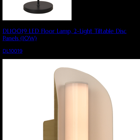
DL10019 LED Floor Lamp, 2-Light Tiltable Disc
Panels (10W)
DL10019