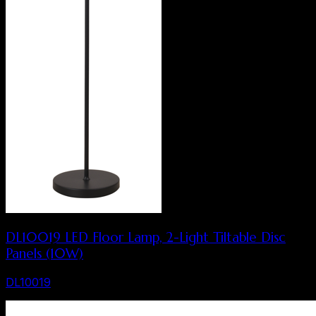
DL10019 LED Floor Lamp, 2-Light Tiltable Disc
Panels (10W)
DL10019