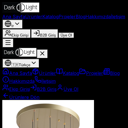
Ana Sayfa
Ürünler
Katalog
Projeler
Blog
Hakkımızda
İletişim
tr
Ekip Girişi
B2B Giriş
Üye Ol
🇹🇷
Türkçe
Ana Sayfa
Ürünler
Katalog
Projeler
Blog
Hakkımızda
İletişim
Ekip Girişi
B2B Giriş
Üye Ol
Ürünlere Dön