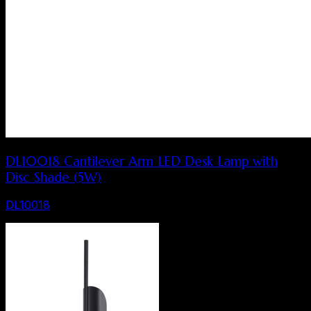
DL10018 Cantilever Arm LED Desk Lamp with
Disc Shade (5W)
DL10018