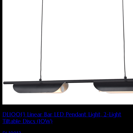
DL10013 Linear Bar LED Pendant Light, 2-Light
Tiltable Discs (10W)