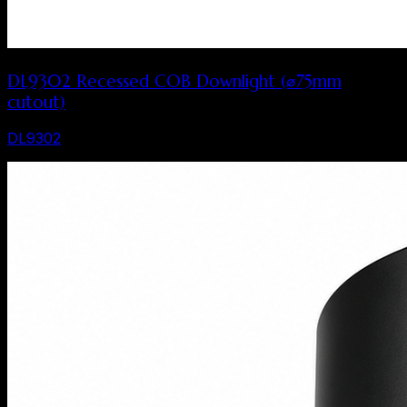
DL9302 Recessed COB Downlight (⌀75mm
cutout)
DL9302