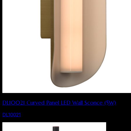
DL10021 Curved Panel LED Wall Sconce (5W)
DL10021