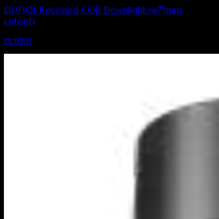
DL9301 Recessed COB Downlight (⌀75mm
cutout)
DL9301