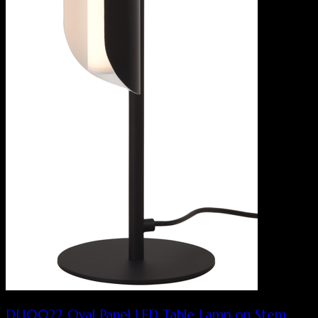
DL10022 Oval Panel LED Table Lamp on Stem