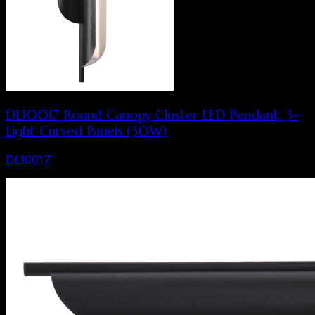
DL10017 Round Canopy Cluster LED Pendant, 3-
Light Curved Panels (30W)
DL10017