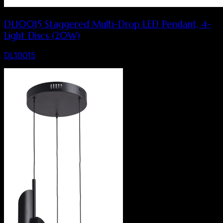
DL10015 Staggered Multi-Drop LED Pendant, 4-
Light Discs (20W)
DL10015