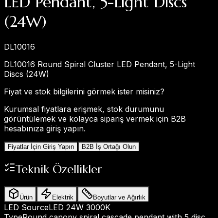
LED Pendant, 5-Light Discs
(24W)
DL10016
DL10016 Round Spiral Cluster LED Pendant, 5-Light
Discs (24W)
Fiyat ve stok bilgilerini görmek ister misiniz?
Kurumsal fiyatlara erişmek, stok durumunu
görüntülemek ve kolayca sipariş vermek için B2B
hesabınıza giriş yapın.
Fiyatlar İçin Giriş Yapın
B2B İş Ortağı Olun
Teknik Özellikler
Ürün
Elektrik
Boyutlar ve Ağırlık
LED Source
LED 24W 3000K
Type
Round canopy spiral cascade pendant with 5 disc