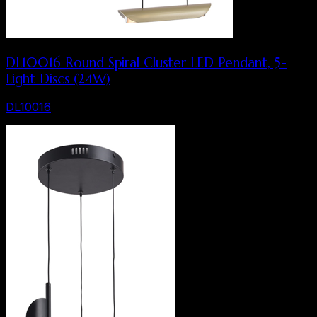
DL10016 Round Spiral Cluster LED Pendant, 5-
Light Discs (24W)
DL10016