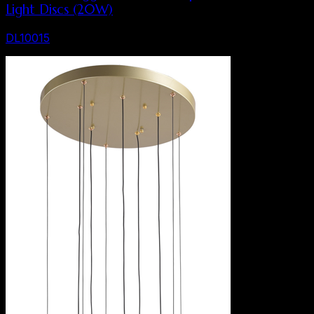
Light Discs (20W)
DL10015