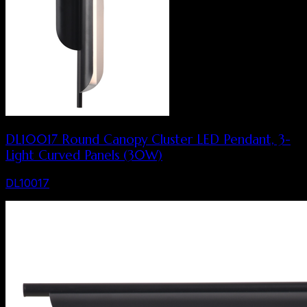
DL10017 Round Canopy Cluster LED Pendant, 3-
Light Curved Panels (30W)
DL10017