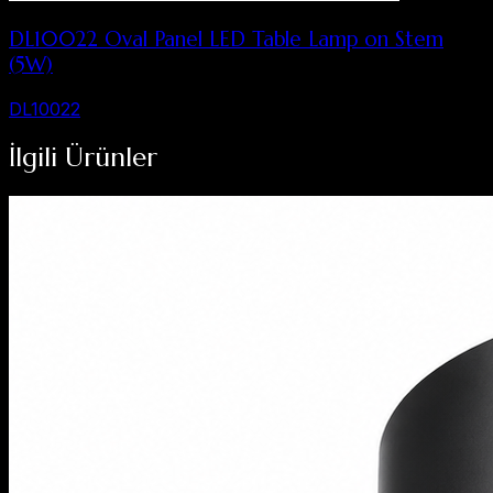
DL10022 Oval Panel LED Table Lamp on Stem
(5W)
DL10022
İlgili Ürünler