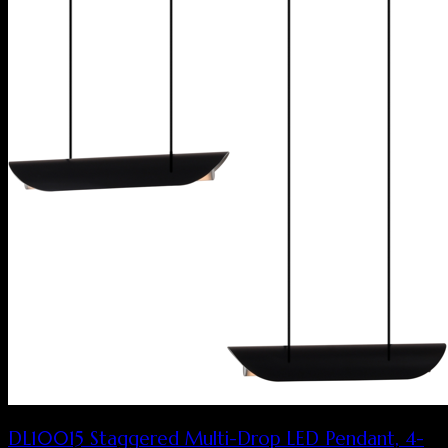
DL10015 Staggered Multi-Drop LED Pendant, 4-