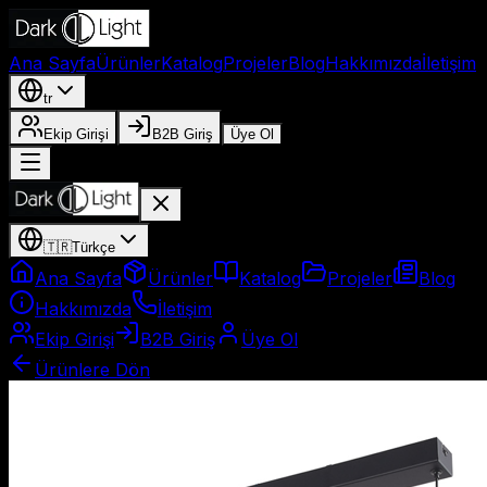
Ana Sayfa
Ürünler
Katalog
Projeler
Blog
Hakkımızda
İletişim
tr
Ekip Girişi
B2B Giriş
Üye Ol
🇹🇷
Türkçe
Ana Sayfa
Ürünler
Katalog
Projeler
Blog
Hakkımızda
İletişim
Ekip Girişi
B2B Giriş
Üye Ol
Ürünlere Dön