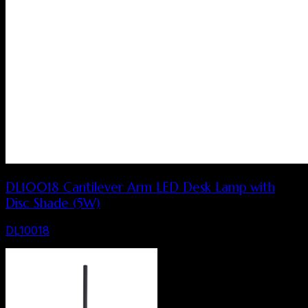
DL10018 Cantilever Arm LED Desk Lamp with
Disc Shade (5W)
DL10018