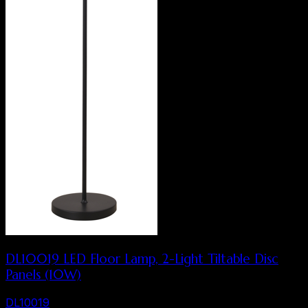
DL10019 LED Floor Lamp, 2-Light Tiltable Disc
Panels (10W)
DL10019