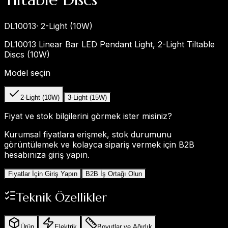
DL10013
·
2-Light (10W)
DL10013 Linear Bar LED Pendant Light, 2-Light Tiltable
Discs (10W)
Model seçin
2-Light (10W)
3-Light (15W)
Fiyat ve stok bilgilerini görmek ister misiniz?
Kurumsal fiyatlara erişmek, stok durumunu
görüntülemek ve kolayca sipariş vermek için B2B
hesabınıza giriş yapın.
Fiyatlar İçin Giriş Yapın
B2B İş Ortağı Olun
Teknik Özellikler
Ürün
Elektrik
Boyutlar ve Ağırlık