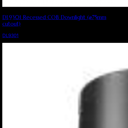
DL9301 Recessed COB Downlight (⌀75mm
cutout)
DL9301