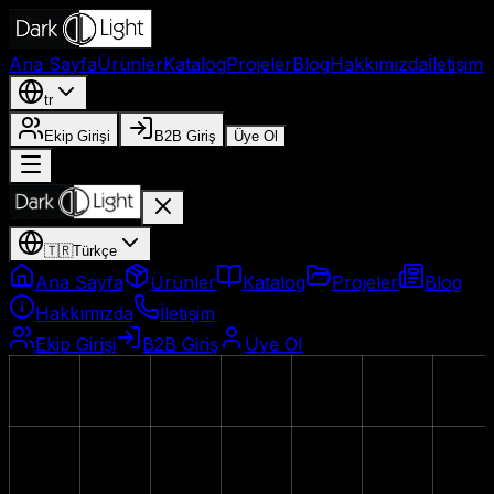
Ana Sayfa
Ürünler
Katalog
Projeler
Blog
Hakkımızda
İletişim
tr
Ekip Girişi
B2B Giriş
Üye Ol
🇹🇷
Türkçe
Ana Sayfa
Ürünler
Katalog
Projeler
Blog
Hakkımızda
İletişim
Ekip Girişi
B2B Giriş
Üye Ol