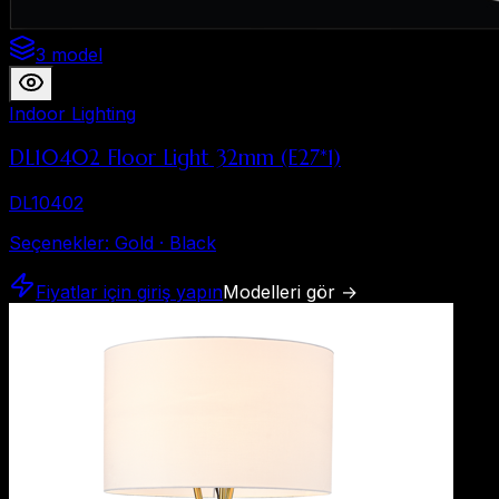
3 model
Indoor Lighting
DL10402 Floor Light 32mm (E27*1)
DL10402
Seçenekler
:
Gold · Black
Fiyatlar için giriş yapın
Modelleri gör
→