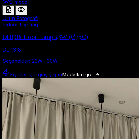
2 model
Ürün Fotoğrafı
Indoor Lighting
DL11318 Floor Lamp 23W (Ø350)
DL11318
Seçenekler
:
23W · 30W
Fiyatlar için giriş yapın
Modelleri gör
→