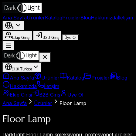
Ana Sayfa
Ürünler
Katalog
Projeler
Blog
Hakkımızda
İletişim
tr
Ekip Girişi
B2B Giriş
Üye Ol
🇹🇷
Türkçe
Ana Sayfa
Ürünler
Katalog
Projeler
Blog
Hakkımızda
İletişim
Ekip Girişi
B2B Giriş
Üye Ol
Ana Sayfa
Ürünler
Floor Lamp
Floor Lamp
DarkLight Floor Lamp koleksiyonu, profesyonel projeler