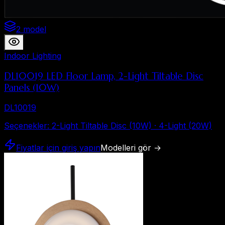
2 model
Indoor Lighting
DL10019 LED Floor Lamp, 2-Light Tiltable Disc
Panels (10W)
DL10019
Seçenekler
:
2-Light Tiltable Disc (10W) · 4-Light (20W)
Fiyatlar için giriş yapın
Modelleri gör
→