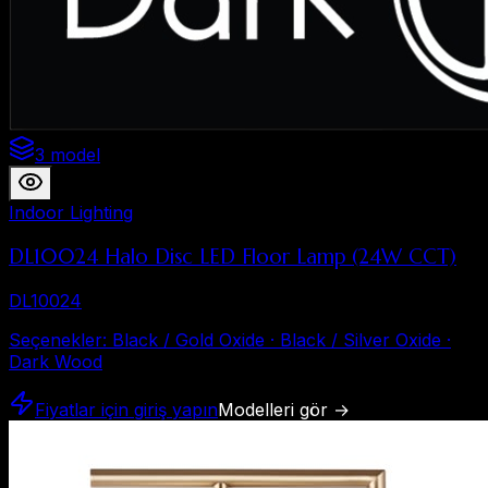
3 model
Indoor Lighting
DL10024 Halo Disc LED Floor Lamp (24W CCT)
DL10024
Seçenekler
:
Black / Gold Oxide · Black / Silver Oxide ·
Dark Wood
Fiyatlar için giriş yapın
Modelleri gör
→