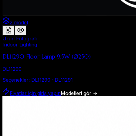
2 model
Ürün Fotoğrafı
Indoor Lighting
DL11290 Floor Lamp 9.5W (Ø250)
DL11290
Seçenekler
:
DL11290 · DL11291
Fiyatlar için giriş yapın
Modelleri gör
→