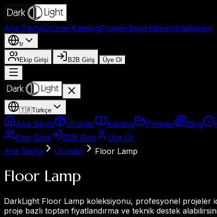
Ana Sayfa
Ürünler
Katalog
Projeler
Blog
Hakkımızda
İletişim
tr
Ekip Girişi
B2B Giriş
Üye Ol
🇹🇷
Türkçe
Ana Sayfa
Ürünler
Katalog
Projeler
Blog
Ekip Girişi
B2B Giriş
Üye Ol
Ana Sayfa
Ürünler
Floor Lamp
Floor Lamp
DarkLight Floor Lamp koleksiyonu, profesyonel projeler içi
proje bazlı toptan fiyatlandırma ve teknik destek alabilirsin