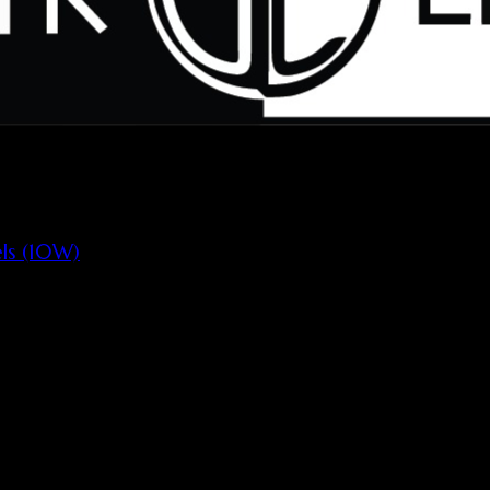
els (10W)