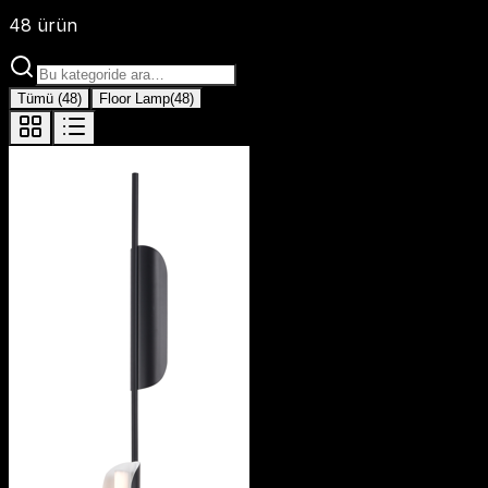
48
ürün
Tümü
(
48
)
Floor Lamp
(
48
)