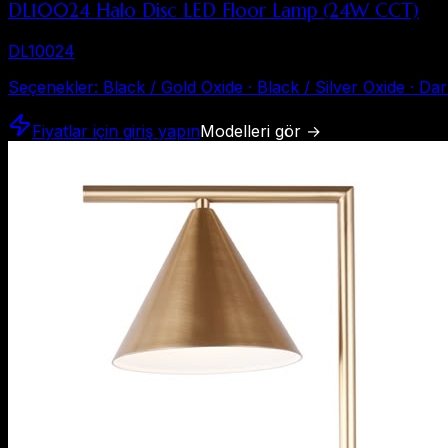
DL10024 Halo Disc LED Floor Lamp (24W CCT)
DL10024
Seçenekler
:
Black / Gold Oxide · Black / Silver Oxide · D
Fiyatlar için giriş yapın
Modelleri gör
→