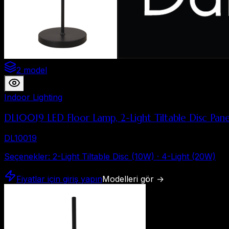
2 model
Indoor Lighting
DL10019 LED Floor Lamp, 2-Light Tiltable Disc Pan
DL10019
Seçenekler
:
2-Light Tiltable Disc (10W) · 4-Light (20W)
Fiyatlar için giriş yapın
Modelleri gör
→