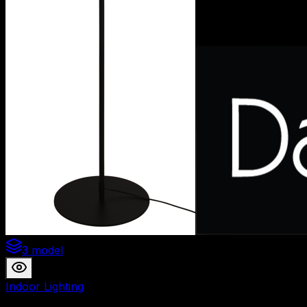
3 model
Indoor Lighting