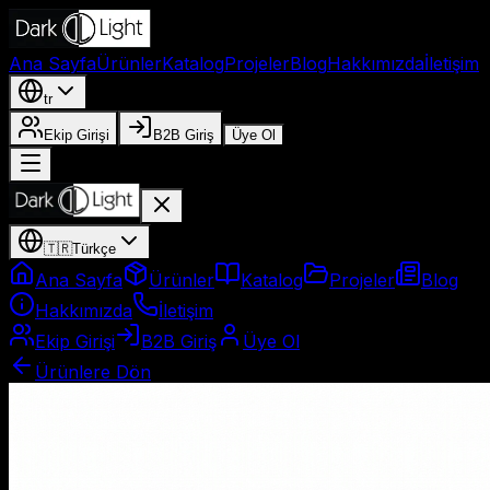
Ana Sayfa
Ürünler
Katalog
Projeler
Blog
Hakkımızda
İletişim
tr
Ekip Girişi
B2B Giriş
Üye Ol
🇹🇷
Türkçe
Ana Sayfa
Ürünler
Katalog
Projeler
Blog
Hakkımızda
İletişim
Ekip Girişi
B2B Giriş
Üye Ol
Ürünlere Dön