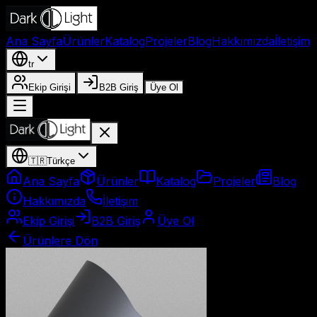
Ana Sayfa
Ürünler
Katalog
Projeler
Blog
Hakkımızda
İletişim
tr
Ekip Girişi
B2B Giriş
Üye Ol
🇹🇷
Türkçe
Ana Sayfa
Ürünler
Katalog
Projeler
Blog
Hakkımızda
İletişim
Ekip Girişi
B2B Giriş
Üye Ol
Ürünlere Dön