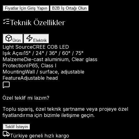
Fiyatlar İçin Giriş Yapın
B2B İş Ortağı Olun
Teknik Özellikler
Ürün
Elektrik
Light Source
CREE COB LED
Işık Açısı
15° / 24° / 36° / 60° / 75°
Malzeme
Die-cast aluminium, Clear glass
Protection
IP65, Class I
Mounting
Wall / surface, adjustable
Feature
Adjustable head
Özel teklif mi lazım?
Toplu sipariş, özel teknik şartname veya projeye özel
fiyatlandırma için bizimle iletişime geçin.
Teklif İsteyin
Türkiye geneli hızlı kargo