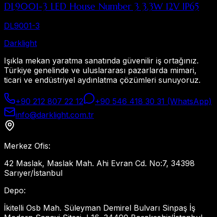
DL9001-3 LED House Number 3 3.3W 12V IP65
DL9001-3
Dark
light
Işıkla mekan yaratma sanatında güvenilir iş ortağınız.
Türkiye genelinde ve uluslararası pazarlarda mimari,
ticari ve endüstriyel aydınlatma çözümleri sunuyoruz.
+90 212 807 22 12
+90 546 418 30 31 (WhatsApp)
info@darklight.com.tr
Merkez Ofis
:
42 Maslak, Maslak Mah. Ahi Evran Cd. No:7, 34398
Sarıyer/İstanbul
Depo
:
İkitelli Osb Mah. Süleyman Demirel Bulvarı Sinpaş İş