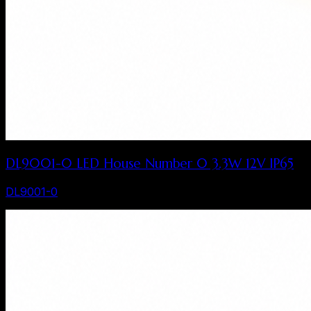
DL9001-0 LED House Number 0 3.3W 12V IP65
DL9001-0