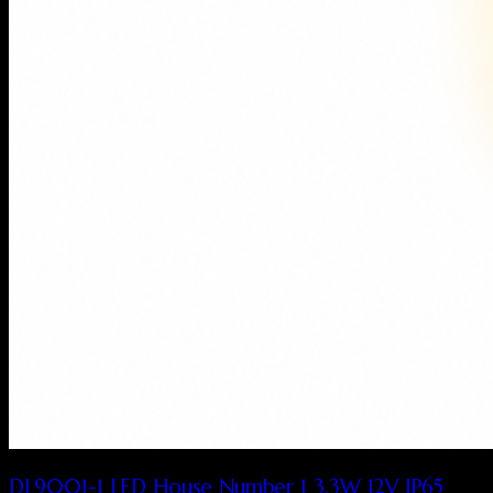
DL9001-1 LED House Number 1 3.3W 12V IP65