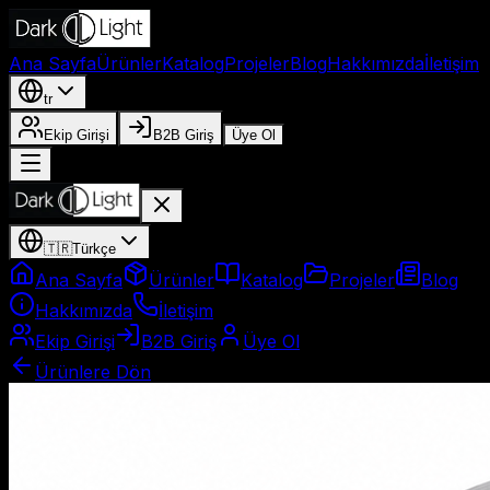
Ana Sayfa
Ürünler
Katalog
Projeler
Blog
Hakkımızda
İletişim
tr
Ekip Girişi
B2B Giriş
Üye Ol
🇹🇷
Türkçe
Ana Sayfa
Ürünler
Katalog
Projeler
Blog
Hakkımızda
İletişim
Ekip Girişi
B2B Giriş
Üye Ol
Ürünlere Dön