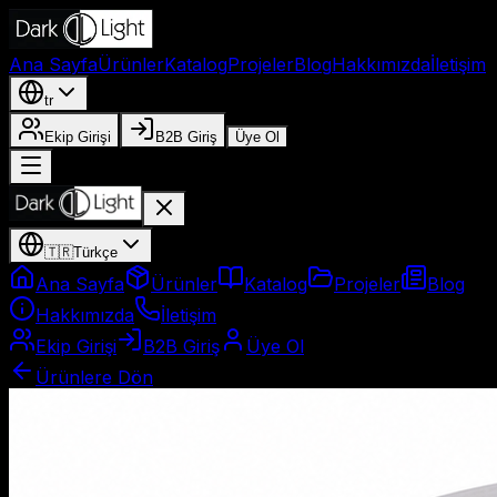
Ana Sayfa
Ürünler
Katalog
Projeler
Blog
Hakkımızda
İletişim
tr
Ekip Girişi
B2B Giriş
Üye Ol
🇹🇷
Türkçe
Ana Sayfa
Ürünler
Katalog
Projeler
Blog
Hakkımızda
İletişim
Ekip Girişi
B2B Giriş
Üye Ol
Ürünlere Dön