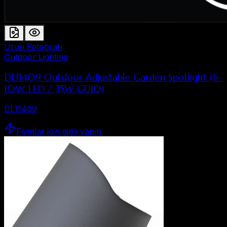
Ürün Fotoğrafı
Outdoor Lighting
DL11409 Outdoor Adjustable Garden Spotlight (6–
10W LED / 35W GU10)
DL11409
Fiyatlar için giriş yapın