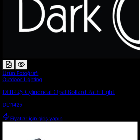
Ürün Fotoğrafı
Outdoor Lighting
DL11425 Cylindrical Opal Bollard Path Light
DL11425
Fiyatlar için giriş yapın