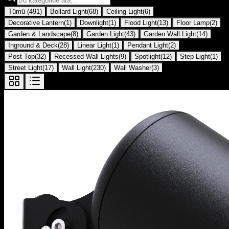
Tümü
(
491
)
Bollard Light
(
68
)
Ceiling Light
(
6
)
Decorative Lantern
(
1
)
Downlight
(
1
)
Flood Light
(
13
)
Floor Lamp
(
2
)
Garden & Landscape
(
8
)
Garden Light
(
43
)
Garden Wall Light
(
14
)
Inground & Deck
(
28
)
Linear Light
(
1
)
Pendant Light
(
2
)
Post Top
(
32
)
Recessed Wall Lights
(
9
)
Spotlight
(
12
)
Step Light
(
1
)
Street Light
(
17
)
Wall Light
(
230
)
Wall Washer
(
3
)