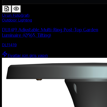
Ürün Fotoğrafı
Outdoor Lighting
DL11419 Adjustable Multi-Ring Post-Top Garden
Luminaire (Ø565, Tilting)
DL11419
Fiyatlar için giriş yapın