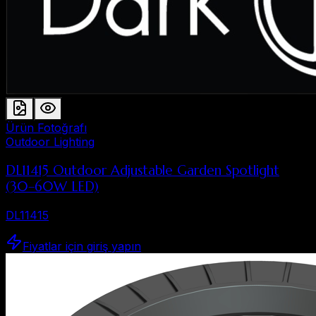
Ürün Fotoğrafı
Outdoor Lighting
DL11415 Outdoor Adjustable Garden Spotlight
(30–60W LED)
DL11415
Fiyatlar için giriş yapın