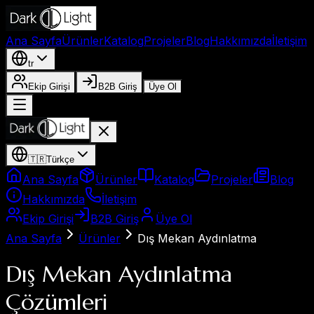
Ana Sayfa
Ürünler
Katalog
Projeler
Blog
Hakkımızda
İletişim
tr
Ekip Girişi
B2B Giriş
Üye Ol
🇹🇷
Türkçe
Ana Sayfa
Ürünler
Katalog
Projeler
Blog
Hakkımızda
İletişim
Ekip Girişi
B2B Giriş
Üye Ol
Ana Sayfa
Ürünler
Dış Mekan Aydınlatma
Dış Mekan Aydınlatma
Çözümleri