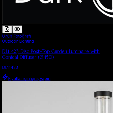
Ürün Fotoğrafı
Outdoor Lighting
DL11423 Disc Post-Top Garden Luminaire with
Conical Diffuser (Ø450)
DL11423
Fiyatlar için giriş yapın