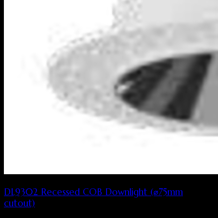
DL9302 Recessed COB Downlight (⌀75mm
cutout)