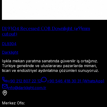
DL9304 Recessed COB Downlight (⌀55mm
cutout)
DL9304
Dark
light
Işıkla mekan yaratma sanatında güvenilir iş ortağınız.
Türkiye genelinde ve uluslararası pazarlarda mimari,
ticari ve endüstriyel aydınlatma çözümleri sunuyoruz.
+90 212 807 22 12
+90 546 418 30 31 (WhatsApp)
info@darklight.com.tr
Merkez Ofis
: