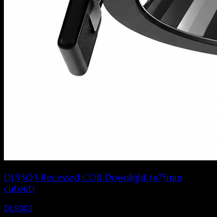
DL9303 Recessed COB Downlight (⌀75mm
cutout)
DL9303