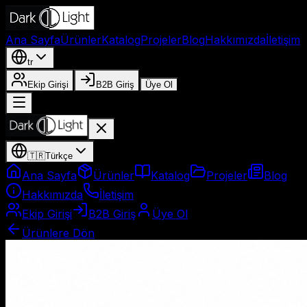
Ana Sayfa
Ürünler
Katalog
Projeler
Blog
Hakkımızda
İletişim
tr
Ekip Girişi
B2B Giriş
Üye Ol
🇹🇷
Türkçe
Ana Sayfa
Ürünler
Katalog
Projeler
Blog
Hakkımızda
İletişim
Ekip Girişi
B2B Giriş
Üye Ol
Ürünlere Dön