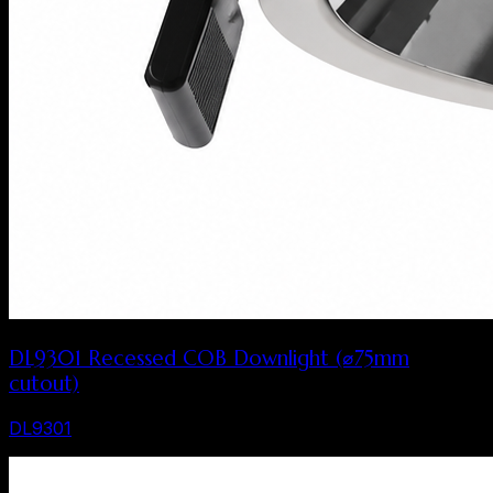
DL9301 Recessed COB Downlight (⌀75mm
cutout)
DL9301