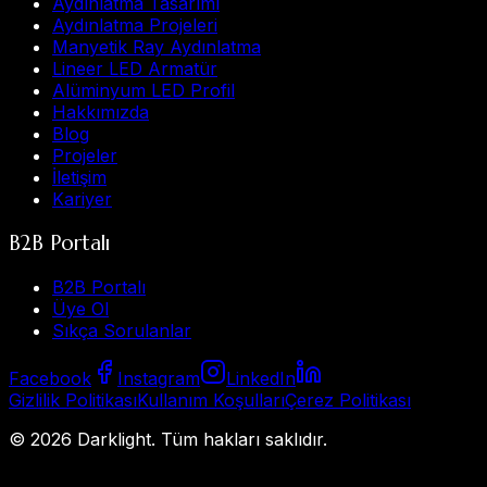
Aydınlatma Tasarımı
Aydınlatma Projeleri
Manyetik Ray Aydınlatma
Lineer LED Armatür
Alüminyum LED Profil
Hakkımızda
Blog
Projeler
İletişim
Kariyer
B2B Portalı
B2B Portalı
Üye Ol
Sıkça Sorulanlar
Facebook
Instagram
LinkedIn
Gizlilik Politikası
Kullanım Koşulları
Çerez Politikası
©
2026
Darklight.
Tüm hakları saklıdır.