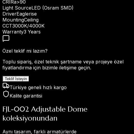
CRI
Ra>90
Light Source
LED (Osram SMD)
Driver
Eaglerise
Mounting
Ceiling
CCT
3000K/4000K
Warranty
3 Years
Özel teklif mi lazım?
Toplu sipariş, özel teknik şartname veya projeye özel
fiyatlandırma için bizimle iletişime geçin.
Teklif İsteyin
Türkiye geneli hızlı kargo
Kalite garantisi
FJL-002 Adjustable Dome
koleksiyonundan
Aynı tasarım, farklı armatürlerde