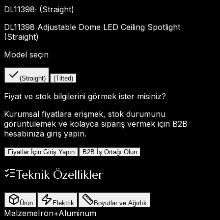
DL11398
·
(Straight)
DL11398 Adjustable Dome LED Ceiling Spotlight
(Straight)
Model seçin
(Straight)
(Tilted)
Fiyat ve stok bilgilerini görmek ister misiniz?
Kurumsal fiyatlara erişmek, stok durumunu
görüntülemek ve kolayca sipariş vermek için B2B
hesabınıza giriş yapın.
Fiyatlar İçin Giriş Yapın
B2B İş Ortağı Olun
Teknik Özellikler
Ürün
Elektrik
Boyutlar ve Ağırlık
Malzeme
Iron+Aluminum