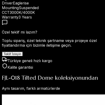
Driver
Eaglerise
Mounting
Suspended
CCT
3000K/4000K
Warranty
3 Years
Özel teklif mi lazım?
Toplu sipariş, özel teknik şartname veya projeye özel
fiyatlandırma için bizimle iletişime geçin.
Teklif İsteyin
Türkiye geneli hızlı kargo
Kalite garantisi
FJL-018 Tilted Dome koleksiyonundan
Aynı tasarım, farklı armatürlerde