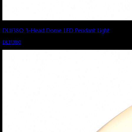
DL11380 3-Head Dome LED Pendant Light
DL11380