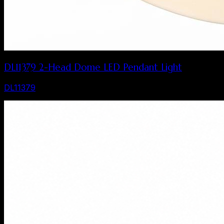
DL11379 2-Head Dome LED Pendant Light
DL11379