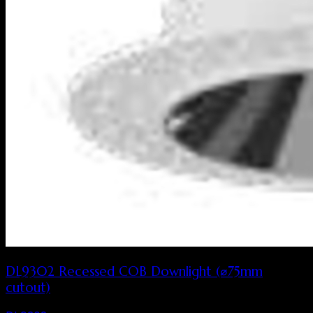
DL9302 Recessed COB Downlight (⌀75mm
cutout)