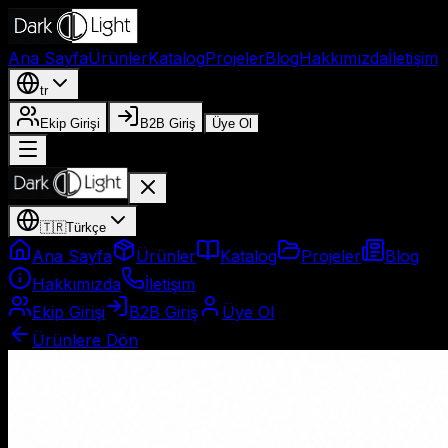
Ana Sayfa
Ürünler
Katalog
Projeler
Blog
Hakkımızda
İletişim
tr
Ekip Girişi
B2B Giriş
Üye Ol
🇹🇷
Türkçe
Ana Sayfa
Ürünler
Katalog
Projeler
Blog
Hakkımızda
İletişim
Ekip Girişi
B2B Giriş
Üye Ol
Ürünlere Dön