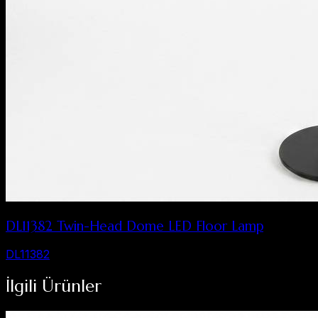
DL11382 Twin-Head Dome LED Floor Lamp
DL11382
İlgili Ürünler