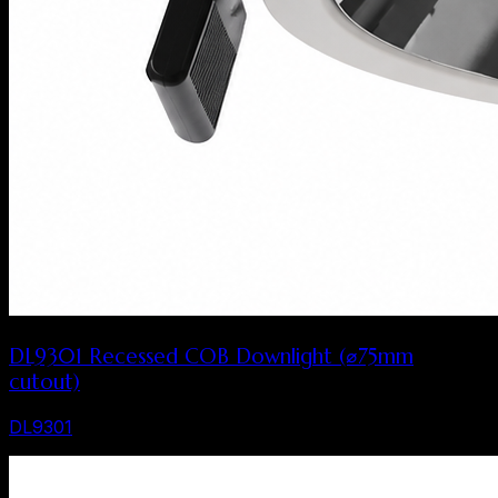
DL9301 Recessed COB Downlight (⌀75mm
cutout)
DL9301