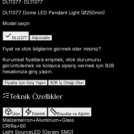
DL11377
·
DL11377
DL11377 Dome LED Pendant Light (Ø250mm)
Model seçin
DL11377
Adjustable
Fiyat ve stok bilgilerini görmek ister misiniz?
Kurumsal fiyatlara erişmek, stok durumunu
görüntülemek ve kolayca sipariş vermek için B2B
hesabınıza giriş yapın.
Fiyatlar İçin Giriş Yapın
B2B İş Ortağı Olun
Teknik Özellikler
Ürün
Elektrik
Boyutlar ve Ağırlık
Malzeme
Iron+Aluminum+Glass
CRI
Ra>90
Light Source
LED (Osram SMD)