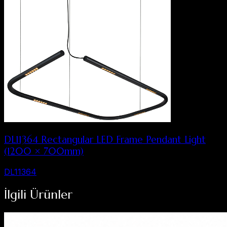
DL11364 Rectangular LED Frame Pendant Light
(1200 × 700mm)
DL11364
İlgili Ürünler