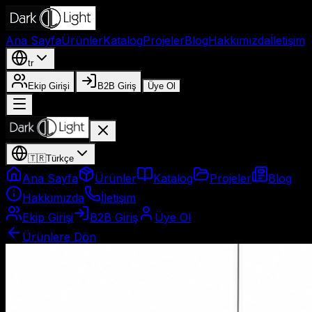
Ana Sayfa
Ürünler
Katalog
Projeler
Blog
Hakkımızda
İletişim
tr
Ekip Girişi
B2B Giriş
Üye Ol
🇹🇷
Türkçe
Ana Sayfa
Ürünler
Katalog
Projeler
Blog
Hakkımızda
İletişim
Ekip Girişi
B2B Giriş
Üye Ol
Ürünlere Dön