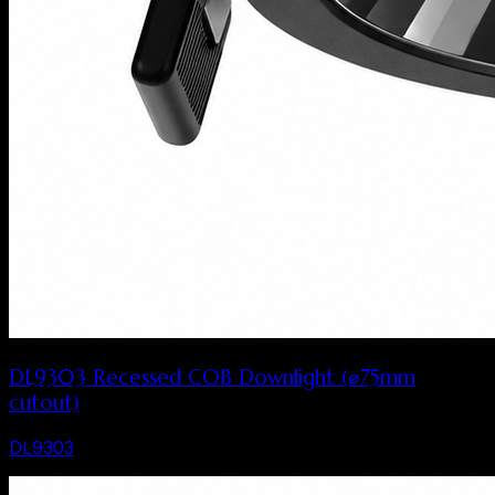
DL9303 Recessed COB Downlight (⌀75mm
cutout)
DL9303