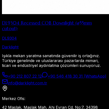
DL9304 Recessed COB Downlight (⌀55mm
cutout)
DL9304
Dark
light
Işıkla mekan yaratma sanatında güvenilir iş ortağınız.
Türkiye genelinde ve uluslararası pazarlarda mimari,
ticari ve endüstriyel aydınlatma çözümleri sunuyoruz.
+90 212 807 22 12
+90 546 418 30 31 (WhatsApp)
info@darklight.com.tr
Merkez Ofis
:
42 Maslak, Maslak Mah. Ahi Evran Cd. No:7, 34398