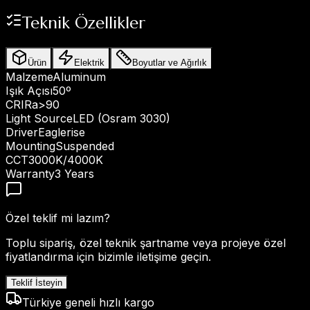
Teknik Özellikler
Ürün
Elektrik
Boyutlar ve Ağırlık
Malzeme
Aluminum
Işık Açısı
50º
CRI
Ra>90
Light Source
LED (Osram 3030)
Driver
Eaglerise
Mounting
Suspended
CCT
3000K/4000K
Warranty
3 Years
Özel teklif mi lazım?
Toplu sipariş, özel teknik şartname veya projeye özel
fiyatlandırma için bizimle iletişime geçin.
Teklif İsteyin
Türkiye geneli hızlı kargo