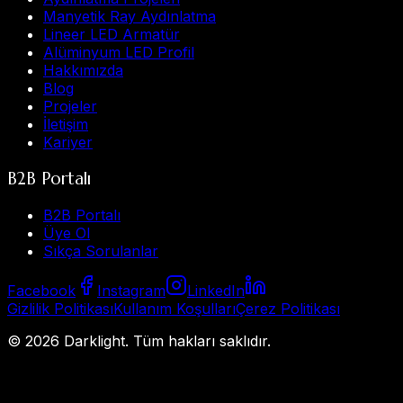
Manyetik Ray Aydınlatma
Lineer LED Armatür
Alüminyum LED Profil
Hakkımızda
Blog
Projeler
İletişim
Kariyer
B2B Portalı
B2B Portalı
Üye Ol
Sıkça Sorulanlar
Facebook
Instagram
LinkedIn
Gizlilik Politikası
Kullanım Koşulları
Çerez Politikası
©
2026
Darklight.
Tüm hakları saklıdır.