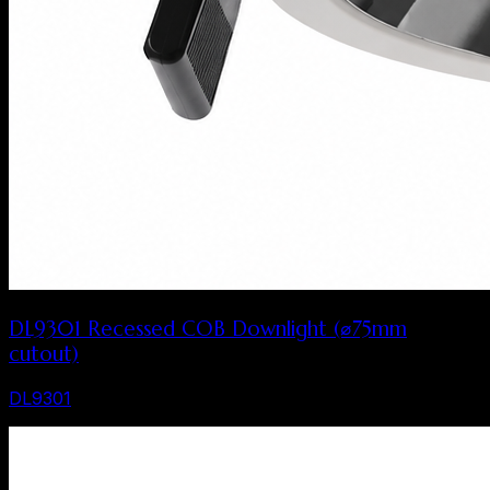
DL9301 Recessed COB Downlight (⌀75mm
cutout)
DL9301