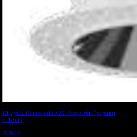
DL9302 Recessed COB Downlight (⌀75mm
cutout)
DL9302