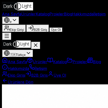
Ana Sayfa
Ürünler
Katalog
Projeler
Blog
Hakkımızda
İletişim
tr
Ekip Girişi
B2B Giriş
Üye Ol
🇹🇷
Türkçe
Ana Sayfa
Ürünler
Katalog
Projeler
Blog
Hakkımızda
İletişim
Ekip Girişi
B2B Giriş
Üye Ol
Ürünlere Dön