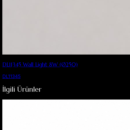
DL11345 Wall Light 8W (Ø250)
DL11345
İlgili Ürünler