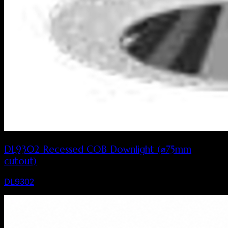
DL9302 Recessed COB Downlight (⌀75mm
cutout)
DL9302