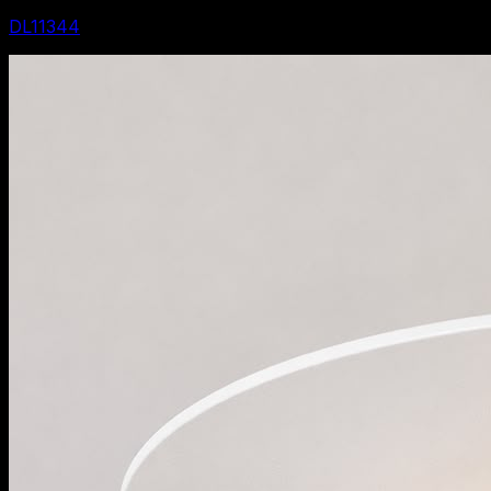
DL11344