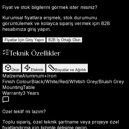
Fiyat ve stok bilgilerini görmek ister misiniz?
Kurumsal fiyatlara erişmek, stok durumunu
görüntülemek ve kolayca sipariş vermek için B2B
hesabınıza giriş yapın.
Fiyatlar İçin Giriş Yapın
B2B İş Ortağı Olun
Teknik Özellikler
Ürün
Elektrik
Boyutlar ve Ağırlık
Malzeme
Aluminum+Iron
Finish Colour
Black/White/Red/Whitish Grey/Bluish Grey
Mounting
Table
Warranty
3 Years
Özel teklif mi lazım?
Toplu sipariş, özel teknik şartname veya projeye özel
fiyatlandırma için bizimle iletişime geçin.