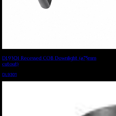
DL9301 Recessed COB Downlight (⌀75mm
cutout)
DL9301