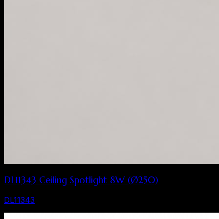
DL11343 Ceiling Spotlight 8W (Ø250)
DL11343