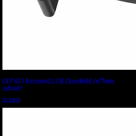
DL9303 Recessed COB Downlight (⌀75mm
cutout)
DL9303