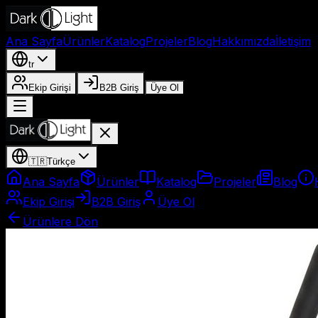
Ana Sayfa
Ürünler
Katalog
Projeler
Blog
Hakkımızda
İletişim
tr
Ekip Girişi
B2B Giriş
Üye Ol
🇹🇷
Türkçe
Ana Sayfa
Ürünler
Katalog
Projeler
Blog
Ekip Girişi
B2B Giriş
Üye Ol
Ürünlere Dön