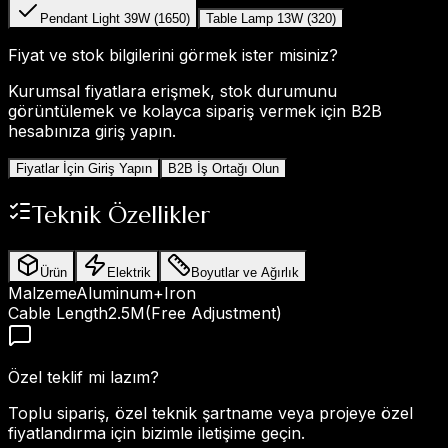
Pendant Light 39W (1650)
Table Lamp 13W (320)
Fiyat ve stok bilgilerini görmek ister misiniz?
Kurumsal fiyatlara erişmek, stok durumunu
görüntülemek ve kolayca sipariş vermek için B2B
hesabınıza giriş yapın.
Fiyatlar İçin Giriş Yapın
B2B İş Ortağı Olun
Teknik Özellikler
Ürün
Elektrik
Boyutlar ve Ağırlık
Malzeme
Aluminum+Iron
Cable Length
2.5M(Free Adjustment)
Özel teklif mi lazım?
Toplu sipariş, özel teknik şartname veya projeye özel
fiyatlandırma için bizimle iletişime geçin.