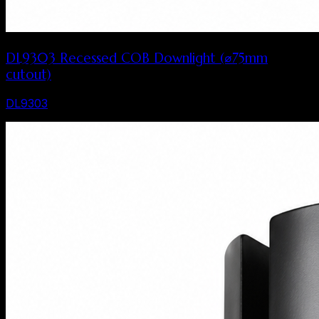
DL9303 Recessed COB Downlight (⌀75mm
cutout)
DL9303