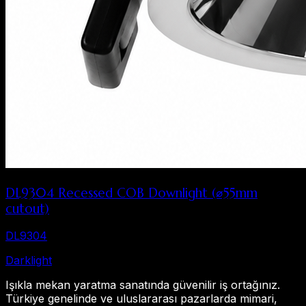
DL9304 Recessed COB Downlight (⌀55mm
cutout)
DL9304
Dark
light
Işıkla mekan yaratma sanatında güvenilir iş ortağınız.
Türkiye genelinde ve uluslararası pazarlarda mimari,