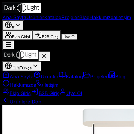
Ana Sayfa
Ürünler
Katalog
Projeler
Blog
Hakkımızda
İletişim
tr
Ekip Girişi
B2B Giriş
Üye Ol
🇹🇷
Türkçe
Ana Sayfa
Ürünler
Katalog
Projeler
Blog
Hakkımızda
İletişim
Ekip Girişi
B2B Giriş
Üye Ol
Ürünlere Dön