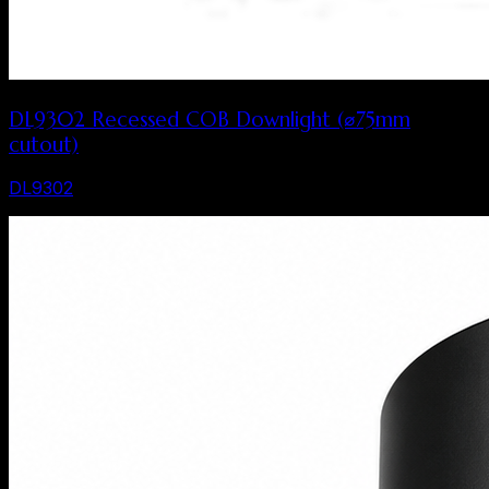
DL9302 Recessed COB Downlight (⌀75mm
cutout)
DL9302