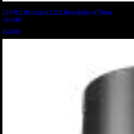
DL9301 Recessed COB Downlight (⌀75mm
cutout)
DL9301