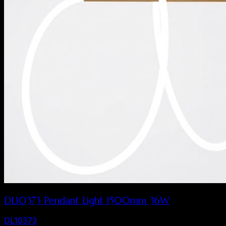
DL10373 Pendant Light 1500mm 36W
DL10373