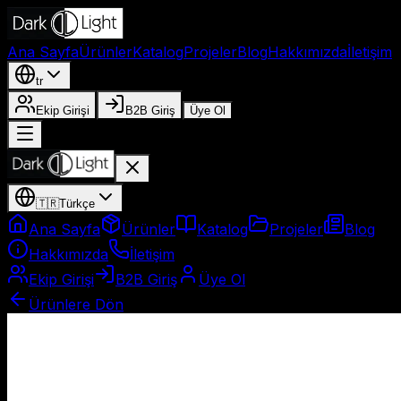
Ana Sayfa
Ürünler
Katalog
Projeler
Blog
Hakkımızda
İletişim
tr
Ekip Girişi
B2B Giriş
Üye Ol
🇹🇷
Türkçe
Ana Sayfa
Ürünler
Katalog
Projeler
Blog
Hakkımızda
İletişim
Ekip Girişi
B2B Giriş
Üye Ol
Ürünlere Dön