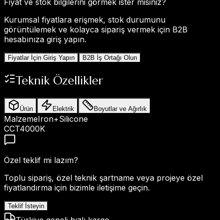
Fiyat ve stok bilgilerini görmek ister misiniz?
Kurumsal fiyatlara erişmek, stok durumunu
görüntülemek ve kolayca sipariş vermek için B2B
hesabınıza giriş yapın.
Fiyatlar İçin Giriş Yapın
B2B İş Ortağı Olun
Teknik Özellikler
Ürün
Elektrik
Boyutlar ve Ağırlık
Malzeme
Iron+Silicone
CCT
4000K
Özel teklif mi lazım?
Toplu sipariş, özel teknik şartname veya projeye özel
fiyatlandırma için bizimle iletişime geçin.
Teklif İsteyin
Türkiye geneli hızlı kargo