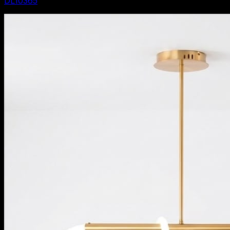
DL10365