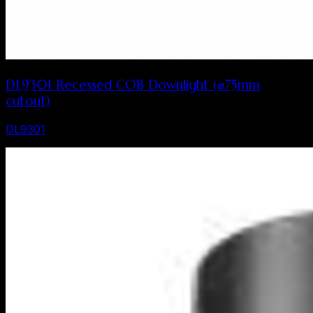
DL9301 Recessed COB Downlight (⌀75mm
cutout)
DL9301