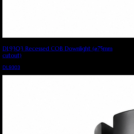
DL9303 Recessed COB Downlight (⌀75mm
cutout)
DL9303