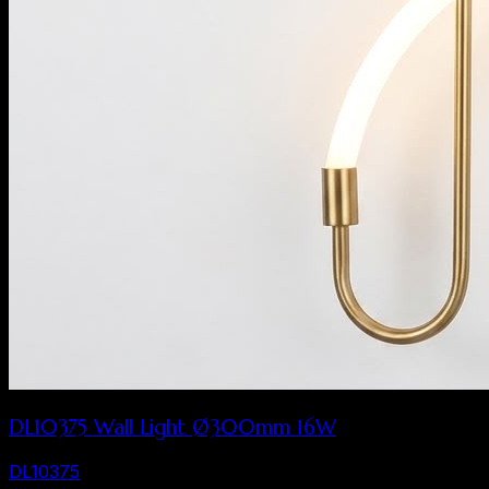
DL10375 Wall Light Ø300mm 16W
DL10375