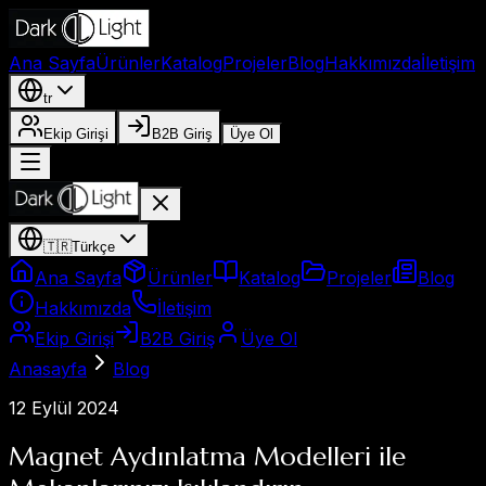
Ana Sayfa
Ürünler
Katalog
Projeler
Blog
Hakkımızda
İletişim
tr
Ekip Girişi
B2B Giriş
Üye Ol
🇹🇷
Türkçe
Ana Sayfa
Ürünler
Katalog
Projeler
Blog
Hakkımızda
İletişim
Ekip Girişi
B2B Giriş
Üye Ol
Anasayfa
Blog
12 Eylül 2024
Magnet Aydınlatma Modelleri ile