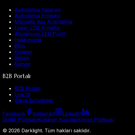
Aydınlatma Tasarımı
Aydınlatma Projeleri
Manyetik Ray Aydınlatma
Lineer LED Armatür
Alüminyum LED Profil
Hakkımızda
Blog
Projeler
İletişim
Kariyer
B2B Portalı
B2B Portalı
Üye Ol
Sıkça Sorulanlar
Facebook
Instagram
LinkedIn
Gizlilik Politikası
Kullanım Koşulları
Çerez Politikası
©
2026
Darklight.
Tüm hakları saklıdır.